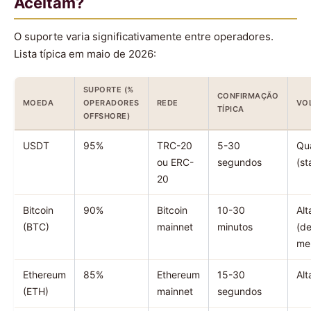
Aceitam?
O suporte varia significativamente entre operadores.
Lista típica em maio de 2026:
SUPORTE (%
CONFIRMAÇÃO
MOEDA
OPERADORES
REDE
VO
TÍPICA
OFFSHORE)
USDT
95%
TRC-20
5-30
Qu
ou ERC-
segundos
(st
20
Bitcoin
90%
Bitcoin
10-30
Alt
(BTC)
mainnet
minutos
(d
me
Ethereum
85%
Ethereum
15-30
Alt
(ETH)
mainnet
segundos