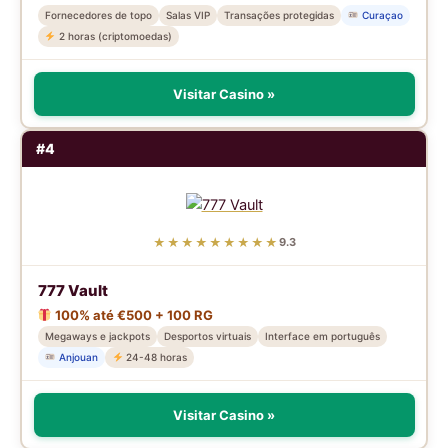
Fornecedores de topo
Salas VIP
Transações protegidas
Curaçao
2 horas (criptomoedas)
Visitar Casino »
#4
★★★★★★★★★
9.3
777 Vault
100% até €500 + 100 RG
Megaways e jackpots
Desportos virtuais
Interface em português
Anjouan
24-48 horas
Visitar Casino »