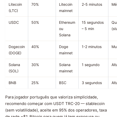
Litecoin
70%
Litecoin
2-5 minutos
Mé
(LTC)
mainnet
USDC
50%
Ethereum
15 segundos
Qu
ou
– 5 min
(st
Solana
Dogecoin
40%
Doge
1-2 minutos
Mui
(DOGE)
mainnet
Solana
30%
Solana
1 segundo
Alt
(SOL)
mainnet
BNB
25%
BSC
3 segundos
Alt
Para jogador português que valoriza simplicidade,
recomendo começar com USDT TRC-20 — stablecoin
(sem volatilidade), aceite em 95% dos operadores, taxa
de rede ~$1. Bitcoin para quem já tem exposure ou