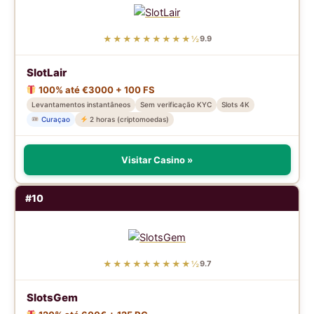
★★★★★★★★★½
9.9
SlotLair
100% até €3000 + 100 FS
Levantamentos instantâneos
Sem verificação KYC
Slots 4K
Curaçao
2 horas (criptomoedas)
Visitar Casino »
#10
★★★★★★★★★½
9.7
SlotsGem