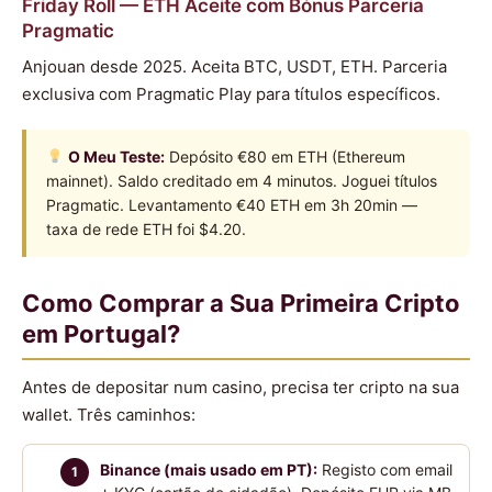
Friday Roll — ETH Aceite com Bónus Parceria
Pragmatic
Anjouan desde 2025. Aceita BTC, USDT, ETH. Parceria
exclusiva com Pragmatic Play para títulos específicos.
O Meu Teste:
Depósito €80 em ETH (Ethereum
mainnet). Saldo creditado em 4 minutos. Joguei títulos
Pragmatic. Levantamento €40 ETH em 3h 20min —
taxa de rede ETH foi $4.20.
Como Comprar a Sua Primeira Cripto
em Portugal?
Antes de depositar num casino, precisa ter cripto na sua
wallet. Três caminhos:
Binance (mais usado em PT):
Registo com email