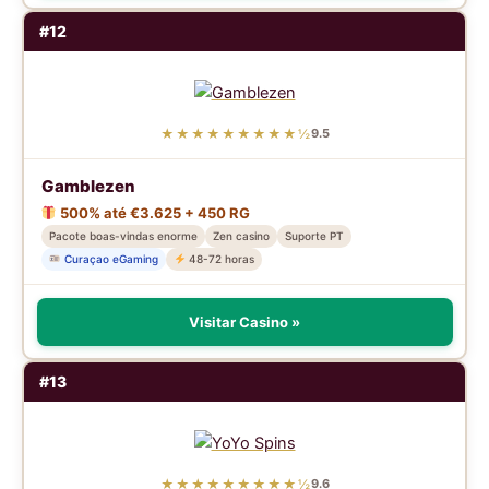
#12
★★★★★★★★★½
9.5
Gamblezen
500% até €3.625 + 450 RG
Pacote boas-vindas enorme
Zen casino
Suporte PT
Curaçao eGaming
48-72 horas
Visitar Casino »
#13
★★★★★★★★★½
9.6