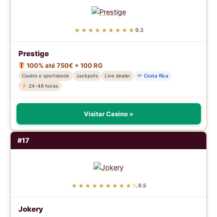
★★★★★★★★★
9.3
Prestige
100% até 750€ + 100 RG
Casino e sportsbook
Jackpots
Live dealer
Costa Rica
24-48 horas
Visitar Casino »
#17
★★★★★★★★★½
9.5
Jokery