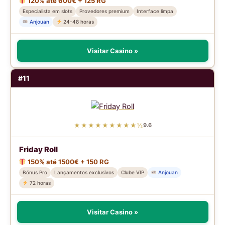
120% até 600€ + 125 RG
Especialista em slots
Provedores premium
Interface limpa
Anjouan
24-48 horas
Visitar Casino »
#11
★★★★★★★★★½
9.6
Friday Roll
150% até 1500€ + 150 RG
Bónus Pro
Lançamentos exclusivos
Clube VIP
Anjouan
72 horas
Visitar Casino »