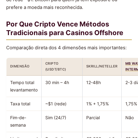
prefere a moeda mais reconhecida.
Por Que Cripto Vence Métodos
Tradicionais para Casinos Offshore
Comparação direta dos 4 dimensões mais importantes:
CRIPTO
MB WA
DIMENSÃO
SKRILL/NETELLER
(USDT/BTC)
INTER
Tempo total
30 min – 4h
12-48h
2-3 di
levantamento
Taxa total
~$1 (rede)
1% + 1,75%
1,75% 
Fim-de-
Sim (24/7)
Parcial
Não
semana